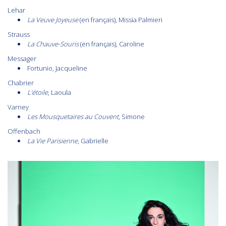
Lehar
La Veuve Joyeuse
(en français), Missia Palmieri
Strauss
La Chauve-Souris
(en français), Caroline
Messager
Fortunio, Jacqueline
Chabrier
L’étoile
, Laoula
Varney
Les Mousquetaires au Couvent
, Simone
Offenbach
La Vie Parisienne
, Gabrielle