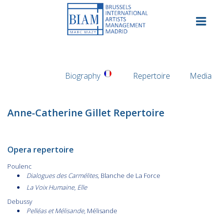
Skip
to
content
Biography
Repertoire
Media
Anne-Catherine Gillet Repertoire
Opera repertoire
Poulenc
Dialogues des Carmélites,
Blanche de La Force
La Voix Humaine
,
Elle
Debussy
Pelléas et Mélisande
, Mélisande