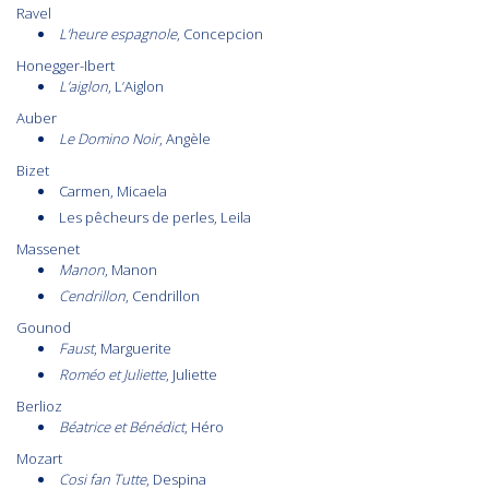
Ravel
L’heure espagnole
, Concepcion
Honegger-Ibert
L’aiglon
, L’Aiglon
Auber
Le Domino Noir
, Angèle
Bizet
Carmen, Micaela
Les pêcheurs de perles, Leila
Massenet
Manon
, Manon
Cendrillon
, Cendrillon
Gounod
Faust
, Marguerite
Roméo et Juliette
, Juliette
Berlioz
Béatrice et Bénédict
, Héro
Mozart
Cosi fan Tutte
, Despina