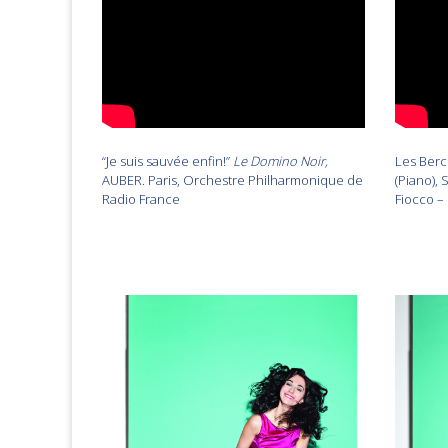
“Je suis sauvée enfin!”
Le Domino Noir,
Les Berc
AUBER. Paris, Orchestre Philharmonique de
(Piano), 
Radio France
Fiocco –