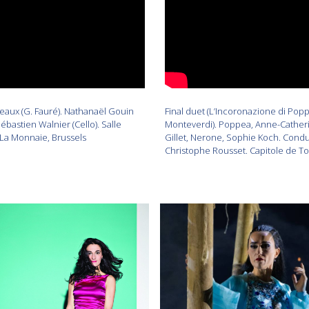
eaux (G. Fauré). Nathanaël Gouin
Final duet (L’Incoronazione di Pop
Sébastien Walnier (Cello). Salle
Monteverdi). Poppea, Anne-Cather
 La Monnaie, Brussels
Gillet, Nerone, Sophie Koch. Condu
Christophe Rousset. Capitole de T