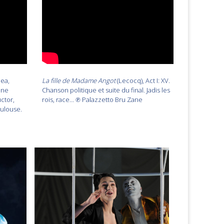
pea,
La fille de Madame Angot
(Lecocq), Act I: XV.
ine
Chanson politique et suite du final. Jadis les
ctor,
rois, race… ℗ Palazzetto Bru Zane
oulouse.