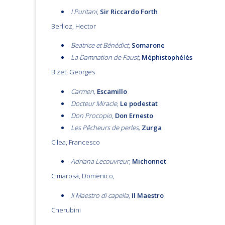
I Puritani
,
Sir Riccardo Forth
Berlioz, Hector
Beatrice et Bénédict
,
Somarone
La Damnation de Faust
,
Méphistophélès
Bizet, Georges
Carmen,
Escamillo
Docteur Miracle,
Le podestat
Don Procopio
,
Don Ernesto
Les Pêcheurs de perles,
Zurga
Cilea, Francesco
Adriana Lecouvreur
,
Michonnet
Cimarosa, Domenico,
Il Maestro di capella
,
Il Maestro
Cherubini