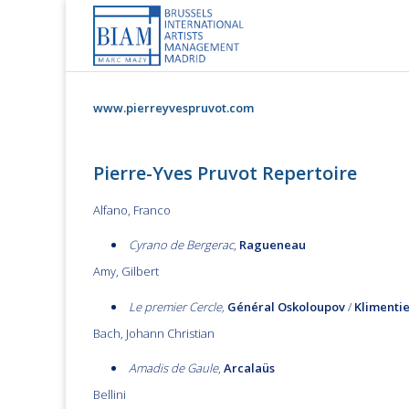
Skip
to
content
www.pierreyvespruvot.com
Pierre-Yves Pruvot Repertoire
Alfano, Franco
Cyrano de Bergerac
,
Ragueneau
Amy, Gilbert
Le premier Cercle,
Général Oskoloupov
/
Klimenti
Bach, Johann Christian
Amadis de Gaule
,
Arcalaüs
Bellini