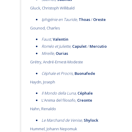
Gluck, Christoph Willibald
Iphigénie en Tauride,
Thoas
/
Oreste
Gounod, Charles
Faust,
Valentin
Roméo et Juliette,
Capulet
/
Mercutio
Mireille,
Ourias
Grétry, André-Ernest-Modeste
Céphale et Procris
,
Buonafede
Haydn, Joseph
Il Mondo della Luna,
Céphale
L’Anima del filosofo,
Creonte
Hahn, Renaldo
Le Marchand de Venise,
Shylock
Hummel, Johann Nepomuk