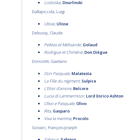
Lodoïska,
Dourlinski
Dallapiccola, Luigi
Ulisse
,
Ulisse
Debussy, Claude
Pelléas et Mélisande,
Golaud
Rodrigue et Chimène,
Don Diègue
Donizetti, Gaetano
Don Pasquale,
Malatesta
La Fille du régiment,
Sulpice
L’Elisir d’amore,
Belcore
Lucia di Lammermoor,
Lord Enrico Ashton
Olivo e Pasquale,
Olivo
Rita,
Gasparo
Viva la mamma
,
Procolo
Gossec, François-Joseph
Sabinus,
Sabinus