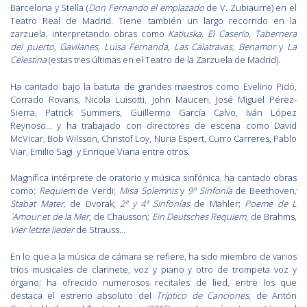
Barcelona y Stella (
Don Fernando el emplazado
de V. Zubiaurre) en el
Teatro Real de Madrid. Tiene también un largo recorrido en la
zarzuela, interpretando obras como
Katiuska, El Caserío, Tabernera
del puerto, Gavilanes, Luisa Fernanda, Las Calatravas, Benamor
y
La
Celestina
(estas tres últimas en el Teatro de la Zarzuela de Madrid).
Ha cantado bajo la batuta de grandes maestros como Evelino Pidó,
Corrado Rovaris, Nicola Luisotti, John Mauceri, José Miguel Pérez-
Sierra, Patrick Summers, Guillermo García Calvo, Iván López
Reynoso… y ha trabajado con directores de escena como David
McVicar, Bob Wilsson, Christof Loy, Nuria Espert, Curro Carreres, Pablo
Viar, Emilio Sagi
y Enrique Viana entre otros.
Magnífica intérprete de oratorio y música sinfónica, ha cantado obras
como:
Requiem
de Verdi;
Misa Solemnis
y
9º Sinfonía
de Beethoven
;
Stabat Mater,
de Dvorak,
2ª y 4ª Sinfonías
de Mahler;
Poeme de L
´Amour et de la Mer
, de Chausson;
Ein Deutsches Requiem
, de Brahms,
Vier letzte lieder
de Strauss…
En lo que a la música de cámara se refiere, ha sido miembro de varios
tríos musicales de clarinete, voz y piano y otro de trompeta voz y
órgano; ha ofrecido numerosos recitales de lied, entre los que
destaca el estreno absoluto del
Tríptico de Canciones
, de Antón