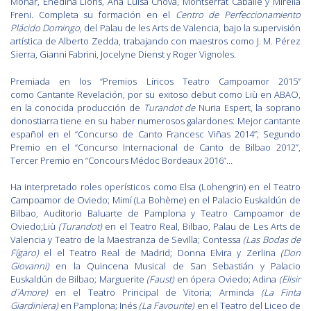
Monar, Enedina Lloris, Ana Luisa Chova, Montserrat Caballé y Mirella
Freni. Completa su formación en el
Centro de Perfeccionamiento
Plácido Domingo
, del Palau de les Arts de Valencia, bajo la supervisión
artística de Alberto Zedda, trabajando con maestros como J. M. Pérez
Sierra, Gianni Fabrini, Jocelyne Dienst y Roger Vignoles.
Premiada en los “Premios Líricos Teatro Campoamor 2015”
como Cantante Revelación, por su exitoso debut como Liù en ABAO,
en la conocida producción de
Turandot de
Nuria Espert, la soprano
donostiarra tiene en su haber numerosos galardones: Mejor cantante
español en el “Concurso de Canto Francesc Viñas 2014”; Segundo
Premio en el “Concurso Internacional de Canto de Bilbao 2012”,
Tercer Premio en “Concours Médoc Bordeaux 2016”…
Ha interpretado roles operísticos como Elsa (Lohengrin) en el Teatro
Campoamor de Oviedo; Mimí (La Bohème) en el Palacio Euskaldún de
Bilbao, Auditorio Baluarte de Pamplona y Teatro Campoamor de
Oviedo;Liù
(Turandot)
en el Teatro Real, Bilbao, Palau de Les Arts de
Valencia y Teatro de la Maestranza de Sevilla; Contessa
(Las Bodas de
Fígaro)
el el Teatro Real de Madrid; Donna Elvira y Zerlina
(Don
Giovanni)
en la Quincena Musical de San Sebastián y Palacio
Euskaldún de Bilbao; Marguerite
(Faust)
en ópera Oviedo; Adina
(Elisir
d´Amore)
en el Teatro Principal de Vitoria; Arminda
(La Finta
Giardiniera)
en Pamplona; Inés
(La Favourite)
en el Teatro del Liceo de