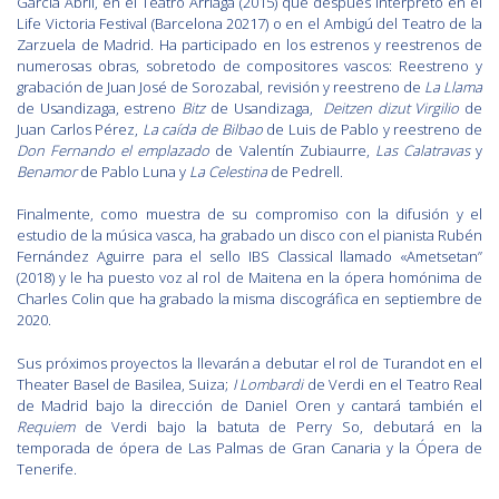
García Abril, en el Teatro Arriaga (2015) que después interpretó en el
Life Victoria Festival (Barcelona 20217) o en el Ambigú del Teatro de la
Zarzuela de Madrid. Ha participado en los estrenos y reestrenos de
numerosas obras, sobretodo de compositores vascos: Reestreno y
grabación de Juan José de Sorozabal, revisión y reestreno de
La Llama
de Usandizaga, estreno
Bitz
de Usandizaga,
Deitzen dizut Virgilio
de
Juan Carlos Pérez,
La caída de Bilbao
de Luis de Pablo y reestreno de
Don Fernando el emplazado
de Valentín Zubiaurre,
Las Calatravas
y
Benamor
de Pablo Luna y
La Celestina
de Pedrell.
Finalmente, como muestra de su compromiso con la difusión y el
estudio de la música vasca, ha grabado un disco con el pianista Rubén
Fernández Aguirre para el sello IBS Classical llamado «Ametsetan”
(2018) y le ha puesto voz al rol de Maitena en la ópera homónima de
Charles Colin que ha grabado la misma discográfica en septiembre de
2020.
Sus próximos proyectos la llevarán a debutar el rol de Turandot en el
Theater Basel de Basilea, Suiza;
I Lombardi
de Verdi en el Teatro Real
de Madrid bajo la dirección de Daniel Oren y cantará también el
Requiem
de Verdi bajo la batuta de Perry So, debutará en la
temporada de ópera de Las Palmas de Gran Canaria y la Ópera de
Tenerife.