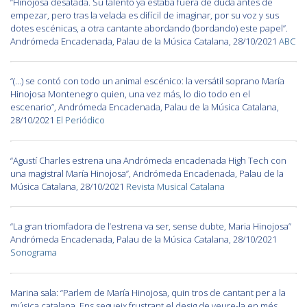
“Hinojosa desatada. Su talento ya estaba fuera de duda antes de
empezar, pero tras la velada es difícil de imaginar, por su voz y sus
dotes escénicas, a otra cantante abordando (bordando) este papel”.
Andrómeda Encadenada, Palau de la Música Catalana, 28/10/2021
ABC
“(…) se contó con todo un animal escénico: la versátil soprano María
Hinojosa Montenegro quien, una vez más, lo dio todo en el
escenario”, Andrómeda Encadenada, Palau de la Música Catalana,
28/10/2021
El Periódico
“Agustí Charles estrena una Andrómeda encadenada High Tech con
una magistral María Hinojosa”, Andrómeda Encadenada, Palau de la
Música Catalana, 28/10/2021
Revista Musical Catalana
“La gran triomfadora de l’estrena va ser, sense dubte, Maria Hinojosa”
Andrómeda Encadenada, Palau de la Música Catalana, 28/10/2021
Sonograma
Marina sala: “Parlem de María Hinojosa, quin tros de cantant per a la
música catalana. Ens segueix frustrant el desig de veure-la en més