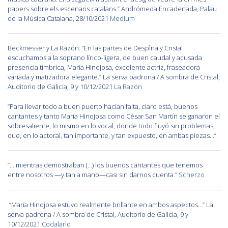
papers sobre els escenaris catalans.” Andrómeda Encadenada, Palau
de la Música Catalana, 28/10/2021
Medium
Beckmesser y La Razón: “En las partes de Despìna y Cristal
escuchamos a la soprano lírico-ligera, de buen caudal y acusada
presencia tímbrica, María Hinojosa, excelente actriz, fraseadora
variada y matizadora elegante.” La serva padrona / A sombra de Cristal,
Auditorio de Galicia, 9 y 10/12/2021
La Razón
“Para llevar todo a buen puerto hacían falta, claro está, buenos
cantantes y tanto María Hinojosa como César San Martín se ganaron el
sobresaliente, lo mismo en lo vocal, donde todo fluyó sin problemas,
que, en lo actoral, tan importante, y tan expuesto, en ambas piezas…”.
“… mientras demostraban (…) los buenos cantantes que tenemos
entre nosotros —y tan a mano—casi sin darnos cuenta.”
Scherzo
“María Hinojosa estuvo realmente brillante en ambos aspectos…” La
serva padrona / A sombra de Cristal, Auditorio de Galicia, 9 y
10/12/2021
Codalario