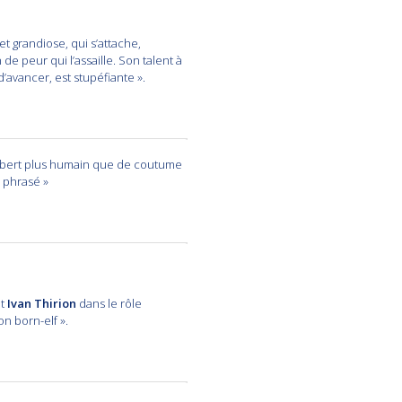
t grandiose, qui s’attache,
 de peur qui l’assaille. Son talent à
’avancer, est stupéfiante ».
bert plus humain que de coutume
n phrasé »
t
Ivan Thirion
dans le rôle
n born-elf ».