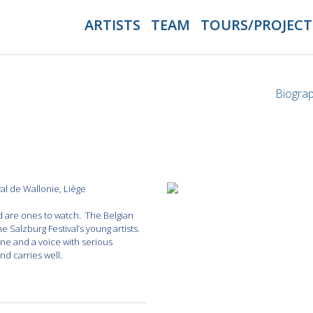
ARTISTS
TEAM
TOURS/PROJECT
Biogra
yal de Wallonie, Liège
nd are ones to watch. The Belgian
 Salzburg Festival’s young artists.
ine and a voice with serious
nd carries well.