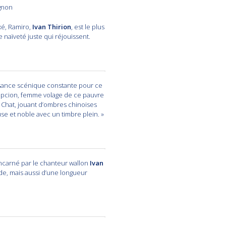
ignon
é, Ramiro,
Ivan Thirion
, est le plus
naïveté juste qui réjouissent.
aisance scénique constante pour ce
epcion, femme volage de ce pauvre
 Chat, jouant d’ombres chinoises
use et noble avec un timbre plein. »
incarné par le chanteur wallon
Ivan
de, mais aussi d’une longueur