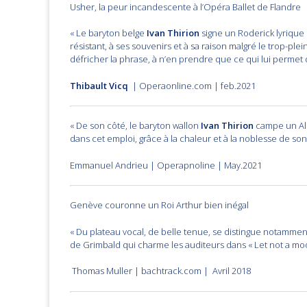
Usher, la peur incandescente à l’Opéra Ballet de Flandre
« Le baryton belge
Ivan Thirion
signe un Roderick lyrique e
résistant, à ses souvenirs et à sa raison malgré le trop-plein
défricher la phrase, à n’en prendre que ce qui lui permet d
Thibault Vicq
| Operaonline.com | feb.2021
« De son côté, le baryton wallon
Ivan Thirion
campe un Al
dans cet emploi, grâce à la chaleur et à la noblesse de so
Emmanuel Andrieu | Operapnoline | May.2021
Genève couronne un Roi Arthur bien inégal
« Du plateau vocal, de belle tenue, se distingue notammen
de Grimbald qui charme les auditeurs dans « Let not a moo
Thomas Muller | bachtrack.com | Avril 2018