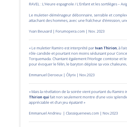
RAVEL : L’Heure espagnole / L’Enfant et les sortilèges – Av
Le muletier-déménageur débonnaire, sensible et complex
attachant des hommes, avec une fraîcheur d’émission, une 
Yvan Beuvard | Forumopera.com | Nov. 2023
« Le muletier Ramiro est interprété par
Ivan Thirion
, à l’
rôle candide et pourtant non moins séduisant pour Conc
Torquemada. Chantant également l’Horloge comtoise et le
pour évoquer le félin, le baryton déploie sa voix chaleure
Emmanuel Deroeux | Ôlyrix | Nov.2023
« Mais la révélation de la soirée vient pourtant du Ramiro 
Thirion qui
fait non seulement montre d’une voix splendi
appréciable et d’un jeu épatant! »
Emmanuel Andrieu | Classiquenews.com | Nov.2023