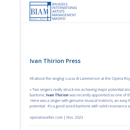
Skip
to
content
Ivan Thirion
Press
All about the singing: Lucia di Lammeroor at the Opéra Ro
« Two singers really struck me as having major potential a
baritone,
Ivan Thirion
was recently appointed as one of the
Here was a singer with genuine musical instincts, an easy l
potential. It’s a good-sized baritone with solid resonance a
operatraveller.com | Nov. 2023