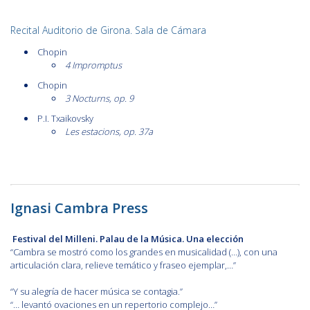
Recital Auditorio de Girona. Sala de Cámara
Chopin
4 Impromptus
Chopin
3 Nocturns, op. 9
P.I. Txaikovsky
Les estacions, op. 37a
Ignasi Cambra Press
Festival del Milleni. Palau de la Música. Una elección
“Cambra se mostró como los grandes en musicalidad (…), con una
articulación clara, relieve temático y fraseo ejemplar,…”
“Y su alegría de hacer música se contagia.”
“… levantó ovaciones en un repertorio complejo…”