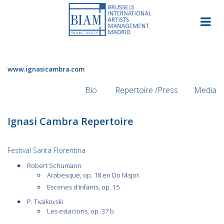
Skip
to
content
www.ignasicambra.com
Bio
Repertoire /Press
Media
Ignasi Cambra Repertoire
Festival Santa Florentina
Robert Schumann
Arabesque, op. 18 en Do Major.
Escenes d’infants, op. 15
P. Txaikovski
Les estacions, op. 37 b