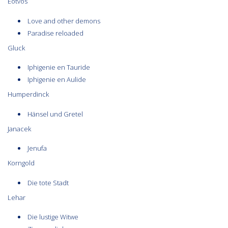
Eötvös
Love and other demons
Paradise reloaded
Gluck
Iphigenie en Tauride
Iphigenie en Aulide
Humperdinck
Hänsel und Gretel
Janacek
Jenufa
Korngold
Die tote Stadt
Lehar
Die lustige Witwe