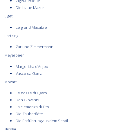
Zigeunerliebe
Die blaue Mazur
Ligeti
Le grand Macabre
Lortzing
Zar und Zimmermann
Meyerbeer
Margeritha d’Anjou
Vasco da Gama
Mozart
Le nozze di Figaro
Don Giovanni
La clemenza di Tito
Die Zauberflöte
Die Entführung aus dem Serail
Nicolai