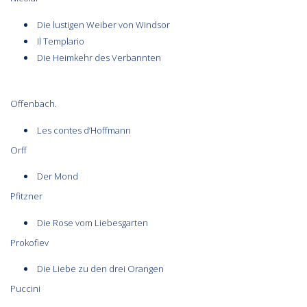
Die lustigen Weiber von Windsor
Il Templario
Die Heimkehr des Verbannten
Offenbach.
Les contes d’Hoffmann
Orff
Der Mond
Pfitzner
Die Rose vom Liebesgarten
Prokofiev
Die Liebe zu den drei Orangen
Puccini