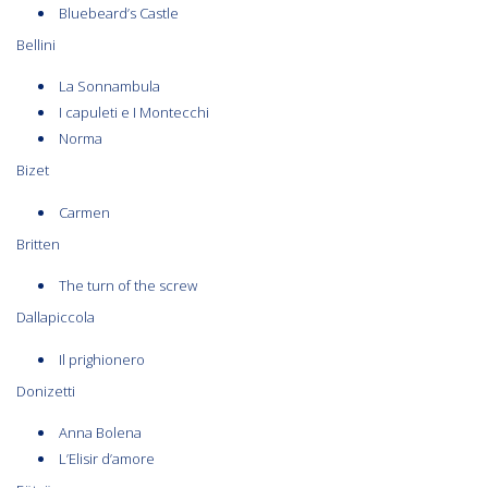
Bluebeard’s Castle
Bellini
La Sonnambula
I capuleti e I Montecchi
Norma
Bizet
Carmen
Britten
The turn of the screw
Dallapiccola
Il prighionero
Donizetti
Anna Bolena
L’Elisir d’amore