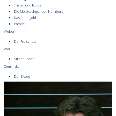
Tristan und Isolde
Die Meistersinger von Nürnberg
Das Rheingold
Parsifal
Weber
Der Freischütz
Weill
Street Scene
Zemlinsky
Der Zwerg