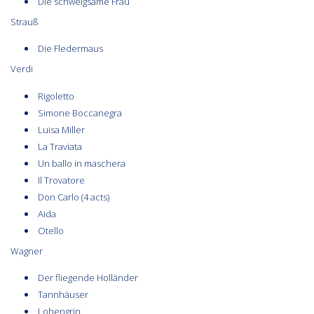
Die schweigsame Frau
Strauß
Die Fledermaus
Verdi
Rigoletto
Simone Boccanegra
Luisa Miller
La Traviata
Un ballo in maschera
Il Trovatore
Don Carlo (4 acts)
Aida
Otello
Wagner
Der fliegende Holländer
Tannhäuser
Lohengrin