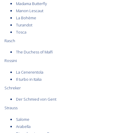
Madama Butterfly
Manon Lescaut
La Bohème
Turandot
Tosca
Rasch
The Duchess of Malfi
Rossini
La Cenerentola
Il turbo in Italia
Schreker
Der Schmied von Gent
Strauss
Salome
Arabella