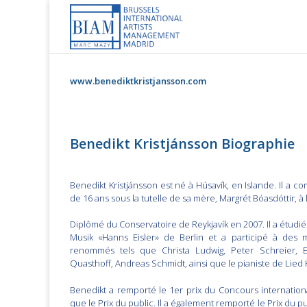
Skip
to
content
www.benediktkristjansson.com
Benedikt Kristjánsson Biographie
Benedikt Kristjánsson est né à Húsavík, en Islande. Il a 
de 16 ans sous la tutelle de sa mère, Margrét Bóasdóttir, à
Diplômé du Conservatoire de Reykjavík en 2007. Il a étudi
Musik «Hanns Eisler» de Berlin et a participé à des 
renommés tels que Christa Ludwig, Peter Schreier, E
Quasthoff, Andreas Schmidt, ainsi que le pianiste de Lied
Benedikt a remporté le 1er prix du Concours internationa
que le Prix du public. Il a également remporté le Prix du 