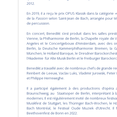
2012.
En 2019, il a reçu le prix OPUS Klassik dans la catégorie
de la
Passion
selon Saint-Jean de Bach, arrangée pour tén
de percussion.
En concert, Benedikt s’est produit dans les salles pre
Vienne, la Philharmonie de Berlin, la Chapelle royale de Ve
Angeles et le Concertgebouw d’Amsterdam, avec des orc
Berlin, la Deutsche Kammerphilharmonie Bremen, la Ga
München, le Holland Baroque, le Dresdner Barockorchest
l’Akademie für Alte Musik Berlin et le Freiburger Barockorc
Benedikt a travaillé avec de nombreux chefs de grand
Reinbert de Leeuw, Vaclav Luks, Vladimir Jurowski, Peter
et Philippe Herreweghe.
Il a participé également à des productions d’opéra a
Braunschweig, au Staatsoper de Berlin, interprétant à l
modernes. Il est régulièrement invité de nombreux festival,
Musikfest de Stuttgart, les Thüringer Bach-Wochen, le Hän
Bach Montréal, le Festival Oude Muziek d’Utrecht. Il 
Beethovenfest de Bonn en 2022.