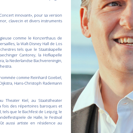
 «Concert innovant», pour sa version
or, clavecin et divers instruments
stigieuse comme le Konzerthaus de
rsailles, la Walt-Disney Hall de Los
hestres tels que le Staatskapelle
echinger Cantorey, la Hofkapelle
ra, la Nederlandse Bachvereningin,
hestra.
e renommée comme Reinhard Goebel,
 Dijkstra, Hans-Christoph Rademann
u Theater Kiel, au Staatstheater
a fois des répertoires baroques et
 tels que le Bachfest de Leipzig, le
delfestspiele de Halle, le Festival
fût aussi artiste en résidence au