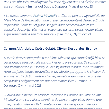
dans ses phrasés, un alliage de feu et de rigueur dans sa diction comme
sur son visage. »
Emmanuel Dupuy, Diapason Magazine, oct.23
« La mezzo-soprano
Ahlima Mhamdi
confère au personnage difficile de
Mère Marie de l’Incarnation une présence imposante et d’une rectitude
implacable. Entre feu et glace, sanglée dans ses certitudes et ses
souhaits du martyr, elle met en valeur ses vastes moyens vocaux et ses
aigus tranchants à son total service. »
José Pons, Olyrix, oct.23
Carmen Al Andalus, Opéra éclaté, Olivier Desbordes, Brunoy
«Le rôle-titre est interprété par Ahlima Mhamdi, qui connaît déjà bien ce
personnage sensuel mais surtout insolent, provocateur. Sa voix sert
constamment son jeu scénique, investi, parfois intense, avec un timbre
rond, de jolies teintes de lumière et un vibrato qui apporte la chaleur de
son mezzo. Sa diction irréprochable permet de savourer chacune de
ses paroles et également ses nuances expressives.»
Emmanuel
Deroeux, Olyrix , mai 2023
«Pour avoir, à plusieurs reprises, incarnée la Carmen de Bizet, Ahlima
Mhamdi a une connaissance intime du personnage, et en donne une
interprétation idéale. Elle lui prête sa beauté altière, jouant de son
mezzo capiteux. Les grands morceaux de bravoure sont chantés avec