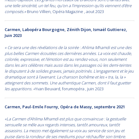
une telle sincérité, un tel feu, qu’on a l’impression qu’ils viennent d’être
composés.»
Bruno Villien, Opéra Magazine , aout 2023
Carmen, Labopéra Bourgogne, Zénith Dijon, Ismaël Guttierez,
Juin 2023
« Ce sera une des révélations de la soirée : Ahlima Mhamdi est une des
plus belles Carmen écoutées ces dernières années. La voix est chaude,
colorée, expressive, et l’émotion est au rendez-vous, non seulement
dans les airs célèbres mais aussi dans les passages où les demi-teintes
le disputent à de solides graves, jamais poitrinés. L’engagement et le jeu
dramatique sont à l’avenant. La chanson bohême et les « tra, la, la »
atteignent des sommets. Une authentique Carmen, dont il faut guetter
les apparitions. «
Yvan Beuvard, forumopéra , juin 2023
Carmen, Paul-Emile Fourny, Opéra de Massy, septembre 2021
«La Carmen d’Ahlima Mhamdi est plus que convaincue : la gestuelle
sensuelle se mêle aux regards intenses, tantôt amoureux, tantôt
assassins. La mezzo met également sa voix au service de son jeu et
puise dans la rondeur de ses mediums pour réchauffer son timbre.