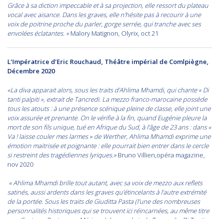
Grâce à sa diction impeccable et à sa projection, elle ressort du plateau
vocal avec aisance. Dans les graves, elle n’hésite pas à recourir à une
voix de poitrine proche du parler, gorge serrée, qui tranche avec ses
envolées éclatantes. »
Malory Matignon, Olyrix, oct 21
L’Impératrice d’Eric Rouchaud, Théâtre impérial de Comlpiègne,
Décembre 2020
«La diva apparait alors, sous les traits d’Ahlima Mhamdi, qui chante « Di
tanti palpiti », extrait de Tancredi. La mezzo franco-marocaine possède
tous les atouts : à une présence scénique pleine de classe, elle joint une
voix assurée et prenante. On le vérifie à la fin, quand Eugénie pleure la
mort de son fils unique, tué en Afrique du Sud, à l’âge de 23 ans : dans «
Va ! laisse couler mes larmes » de Werther, Ahlima Mhamdi exprime une
émotion maitrisée et poignante : elle pourrait bien entrer dans le cercle
si restreint des tragédiennes lyriques.»
Bruno Villien,opéra magazine,
nov 2020
« Ahlima Mhamdi brille tout autant, avec sa voix de mezzo aux reflets
satinés, aussi ardents dans les graves qu’étincelants à l’autre extrémité
de la portée. Sous les traits de Giuditta Pasta (l’une des nombreuses
personnalités historiques qui se trouvent ici réincarnées, au même titre