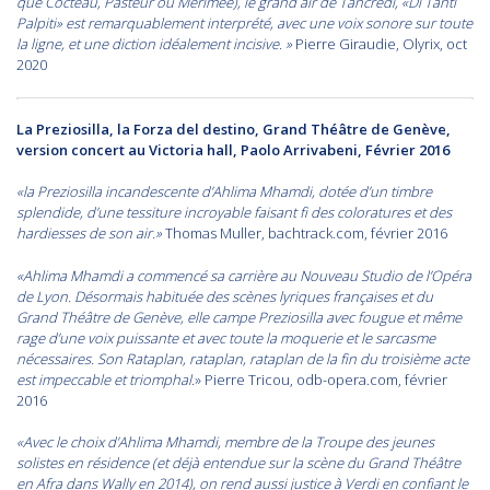
que Cocteau, Pasteur ou Mérimee), le grand air de Tancredi, «Di Tanti
Palpiti» est remarquablement interprété, avec une voix sonore sur toute
la ligne, et une diction idéalement incisive. »
Pierre Giraudie, Olyrix, oct
2020
La Preziosilla, la Forza del destino, Grand Théâtre de Genève,
version concert au Victoria hall, Paolo Arrivabeni, Février 2016
«la Preziosilla incandescente d’Ahlima Mhamdi, dotée d’un timbre
splendide, d’une tessiture incroyable faisant fi des coloratures et des
hardiesses de son air.»
Thomas Muller, bachtrack.com, février 2016
«Ahlima Mhamdi a commencé sa carrière au Nouveau Studio de l’Opéra
de Lyon. Désormais habituée des scènes lyriques françaises et du
Grand Théâtre de Genève, elle campe Preziosilla avec fougue et même
rage d’une voix puissante et avec toute la moquerie et le sarcasme
nécessaires. Son Rataplan, rataplan, rataplan de la fin du troisième acte
est impeccable et triomphal
.» Pierre Tricou, odb-opera.com, février
2016
«Avec le choix d’Ahlima Mhamdi, membre de la Troupe des jeunes
solistes en résidence (et déjà entendue sur la scène du Grand Théâtre
en Afra dans Wally en 2014), on rend aussi justice à Verdi en confiant le